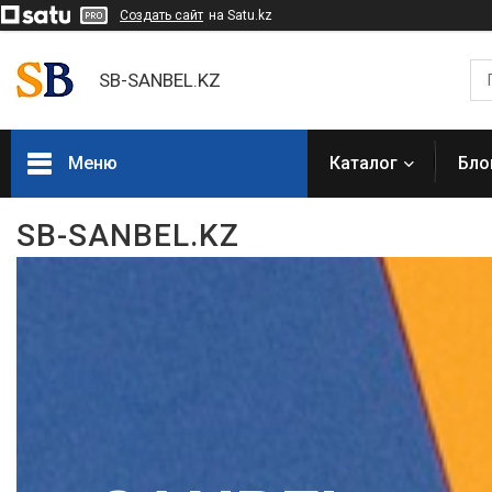
Создать сайт
на Satu.kz
SB-SANBEL.KZ
Меню
Каталог
Бло
Каталог товаров
SB-SANBEL.KZ
Электроинструмент
Строительное оборудование и
техника
Компрессоры
Генераторы
Сварочное оборудование
Грузоподъемное
оборудование
Насосное оборудование