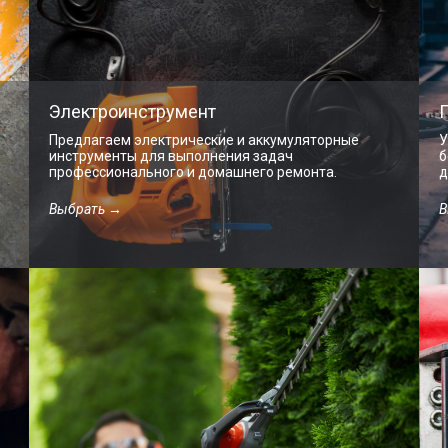
Электроинструмент
Предлагаем электрические и аккумуляторные
У
инструменты для выполнения задач
б
профессионального и домашнего ремонта.
д
Выбрать →
В