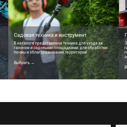
Садовая техника и инструмент
В каталоге представлена техника для ухода за
Э
газоном и садовыми площадками, для обработки
г
почвы и облагораживания территории.
п
с
Выбрать →
В