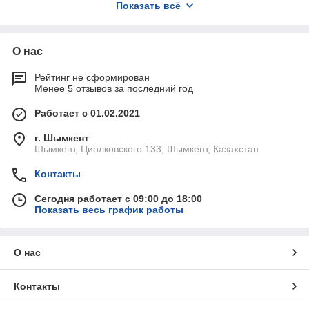
Показать всё
домашних мастеров. Мы предлагаем купить бетономешалку
в интернет-магазине с доставкой по всему Казахстану,
включая Нур-Султан, Алматы и Шымкент. Наши
электрические бетоносмесители и передвижные
О нас
бетоносмесители обеспечат надежную работу и долгий срок
службы на любой стройплощадке.
Рейтинг не сформирован
Менее 5 отзывов за последний год
Работает с 01.02.2021
г. Шымкент
Шымкент, Циолковского 133, Шымкент, Казахстан
Контакты
Сегодня работает с 09:00 до 18:00
Показать весь график работы
О нас
Контакты