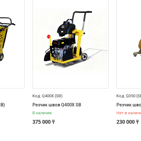
Q400X (SB)
Q350 (S
SB)
Резчик швов Q400X SB
Резчик шво
В наличии
Нет в налич
+7 (775) 0
375 000 ₸
230 000 ₸