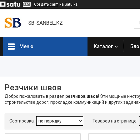
Создать сайт
на Satu.kz
SB-SANBEL.KZ
Меню
Каталог
Бло
Фильтры
Цена
Резчики швов
Наличие
Добро пожаловать в раздел
резчиков швов
! Эти мощные инстр
строительстве дорог, прокладке коммуникаций и других задачах
В наличии
3
Каталог товаров