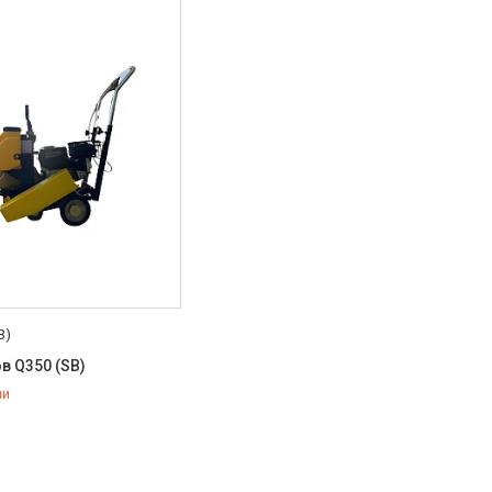
B)
в Q350 (SB)
ии
07-53-28