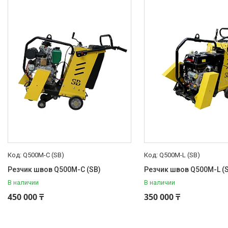
Электроинструмент
Строительное оборудование и
техника
Компрессоры
Генераторы
Сварочное оборудование
Грузоподъемное
оборудование
Насосное оборудование
Станки для работы с
арматурой
Станки
Q500M-C (SB)
Q500M-L (SB)
Садовая техника и инструмент
Резчик швов Q500M-C (SB)
Резчик швов Q500M-L (
Мойка, клининг, уход за авто
В наличии
В наличии
Климатическая техника
450 000 ₸
350 000 ₸
Электрика и свет
Электрические двигатели