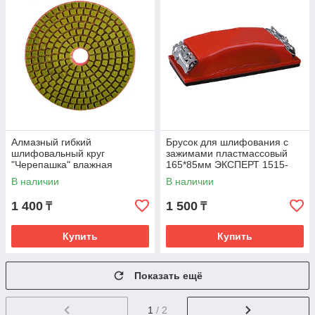
Алмазный гибкий
Брусок для шлифования с
шлифовальный круг
зажимами пластмассовый
"Черепашка" влажная
165*85мм ЭКСПЕРТ 1515-
шлифовка, 100мм №800
165
В наличии
В наличии
РемоКолор 74-4-080
1 400
1 500
₸
₸
Купить
Купить
Показать ещё
1
/ 2