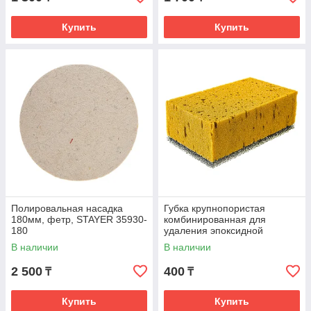
Купить
Купить
Полировальная насадка
Губка крупнопористая
180мм, фетр, STAYER 35930-
комбинированная для
180
удаления эпоксидной
затирки 160х95х60мм,
В наличии
В наличии
Сибртех 86840
2 500
400
₸
₸
Купить
Купить