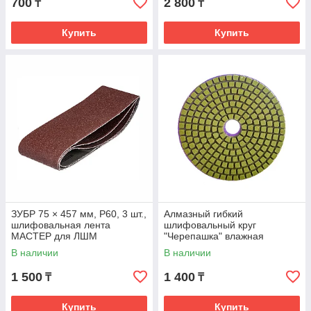
700
2 800
₸
₸
Купить
Купить
ЗУБР 75 × 457 мм, Р60, 3 шт.,
Алмазный гибкий
шлифовальная лента
шлифовальный круг
МАСТЕР для ЛШМ
"Черепашка" влажная
шлифовка, 100мм №1500
В наличии
В наличии
РемоКолор 74-4-150
1 500
1 400
₸
₸
Купить
Купить