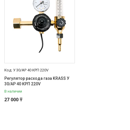
Электроинструмент
Строительное оборудование и
техника
Компрессоры
Генераторы
Сварочное оборудование
Грузоподъемное
оборудование
Насосное оборудование
У 30/АР 40 КРП 220V
Станки для работы с
Регулятор расхода газа KRASS У
арматурой
30/АР 40 КРП 220V
Станки
В наличии
Садовая техника и инструмент
27 000 ₸
Мойка, клининг, уход за авто
Климатическая техника
Электрика и свет
Электрические двигатели