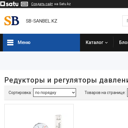
Создать сайт
на Satu.kz
SB-SANBEL.KZ
Меню
Каталог
Бло
Фильтры
Цена
Редукторы и регуляторы давлен
Наличие
В наличии
1
Каталог товаров