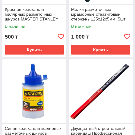
Красная краска для
Мелки разметочные
малярных разметочных
мраморные стеатитовый
шнуров MASTER STANLEY
стержень 125х12х5мм, 5шт
0640-2_z01
РемоКолор 13-0-100
В наличии
В наличии
500
1 000
₸
₸
Купить
Купить
Синяя краска для малярных
Двухцветный строительный
разметочных шнуров
карандаш Профессионал