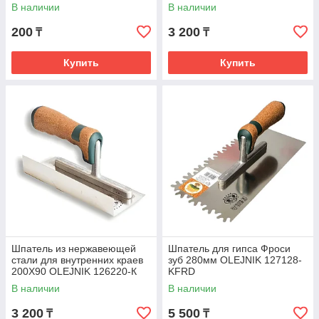
РемоКолор 12-2-214
В наличии
В наличии
200
3 200
₸
₸
Купить
Купить
Шпатель из нержавеющей
Шпатель для гипса Фроси
стали для внутренних краев
зуб 280мм OLEJNIK 127128-
200Х90 OLEJNIK 126220-К
KFRD
В наличии
В наличии
3 200
5 500
₸
₸