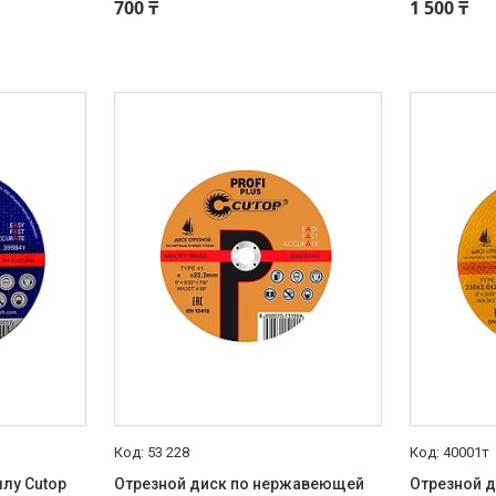
700 ₸
1 500 ₸
53 228
40001т
лу Cutop
Отрезной диск по нержавеющей
Отрезной 