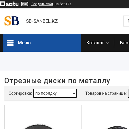
Создать сайт
на Satu.kz
SB-SANBEL.KZ
Меню
Каталог
Бло
Фильтры
Цена
Отрезные диски по металлу
Наличие
В наличии
36
Каталог товаров