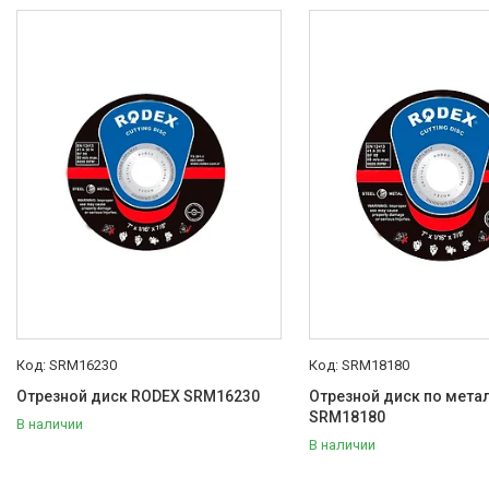
Лестницы
Измерительные инструменты
Пневматический инструмент
Алмазное бурение
Спецодежда и СИЗ
Автотовары
Монтажный инструмент
Ручные инструменты
Расходные материалы
SRM16230
SRM18180
Отрезной диск RODEX SRM16230
Отрезной диск по мета
SRM18180
В наличии
В наличии