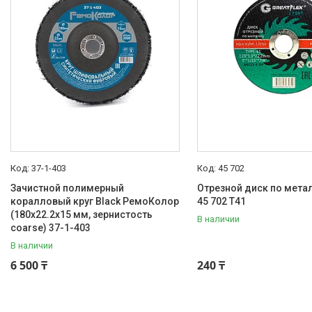
Электроинструмент
Строительное оборудование и
техника
Компрессоры
Генераторы
Сварочное оборудование
Грузоподъемное
оборудование
Насосное оборудование
37-1-403
45 702
Станки для работы с
Зачистной полимерный
арматурой
Отрезной диск по мета
коралловый круг Black РемоКолор
45 702 T41
Станки
(180x22.2x15 мм, зернистость
В наличии
Садовая техника и инструмент
coarse) 37-1-403
Мойка, клининг, уход за авто
В наличии
6 500 ₸
Климатическая техника
240 ₸
Электрика и свет
Электрические двигатели