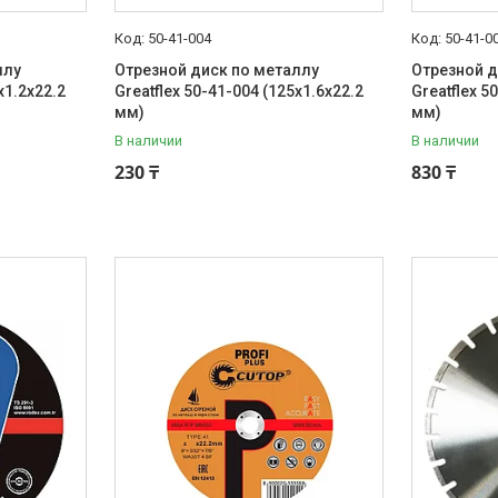
50-41-004
50-41-0
ллу
Отрезной диск по металлу
Отрезной д
х1.2х22.2
Greatflex 50-41-004 (125х1.6х22.2
Greatflex 5
мм)
мм)
В наличии
В наличии
230 ₸
830 ₸