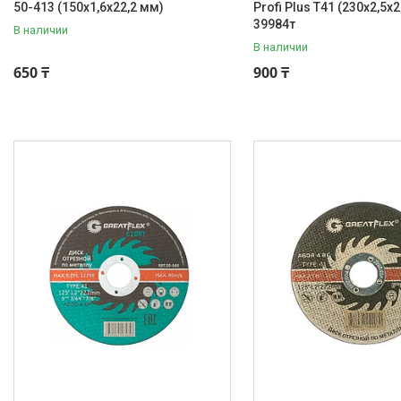
50-413 (150х1,6х22,2 мм)
Profi Plus Т41 (230х2,5х
39984т
В наличии
В наличии
650 ₸
900 ₸