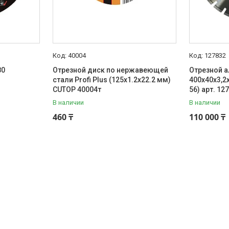
40004
127832
80
Отрезной диск по нержавеющей
Отрезной а
стали Profi Plus (125х1.2х22.2 мм)
400x40x3,2
CUTOP 40004т
56) арт. 12
В наличии
В наличии
460 ₸
110 000 ₸