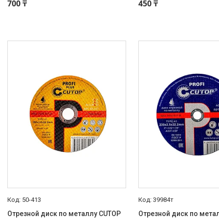
700 ₸
450 ₸
50-413
39984т
Отрезной диск по металлу CUTOP
Отрезной диск по метал