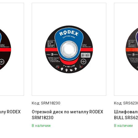
SRM18230
SRS623
ллу RODEX
Отрезной диск по металлу RODEX
Шлифоваль
SRM18230
BULL SRS6
В наличии
В наличии