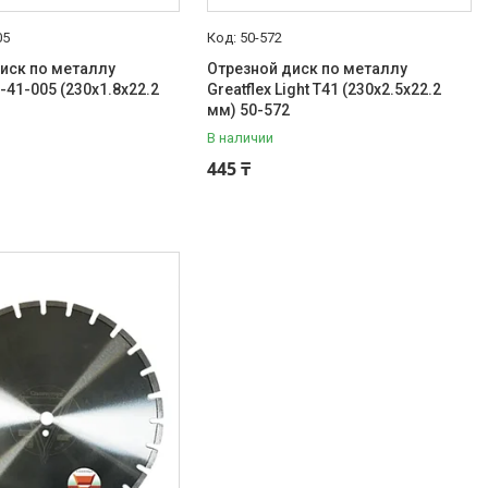
05
50-572
иск по металлу
Отрезной диск по металлу
0-41-005 (230х1.8х22.2
Greatflex Light T41 (230x2.5x22.2
мм) 50-572
В наличии
445 ₸