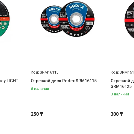
SRM16115
SRM161
ллу LIGHT
Отрезной диск Rodex SRM16115
Отрезной д
SRM16125
В наличии
В наличии
250 ₸
300 ₸