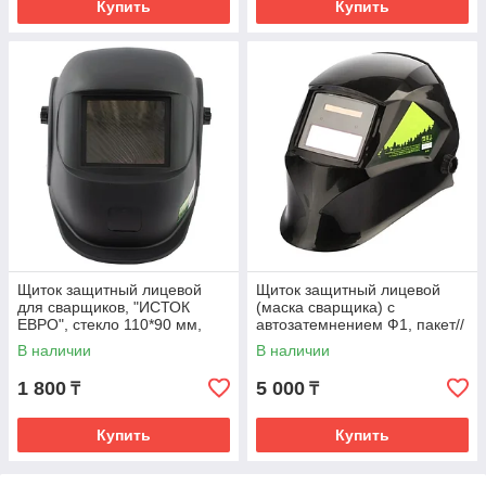
Купить
Купить
Щиток защитный лицевой
Щиток защитный лицевой
для сварщиков, "ИСТОК
(маска сварщика) с
ЕВРО", стекло 110*90 мм,
автозатемнением Ф1, пакет//
Россия// Сибртех арт 89118
Сибртех арт 89175
В наличии
В наличии
1 800
5 000
₸
₸
Купить
Купить