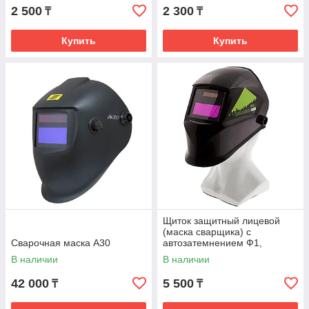
2 500
2 300
₸
₸
Купить
Купить
Щиток защитный лицевой
(маска сварщика) с
Сварочная маска А30
автозатемнением Ф1,
коробка// Сибртех арт 89176
В наличии
В наличии
42 000
5 500
₸
₸