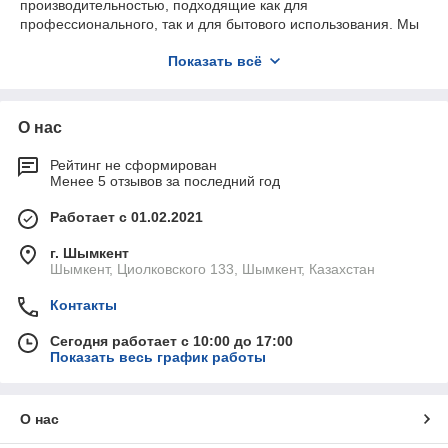
производительностью, подходящие как для
профессионального, так и для бытового использования. Мы
осуществляем доставку по всему Казахстану, а для заказов
Показать всё
из Шымкента на сумму от 50 000 тенге предоставляется
бесплатная доставка
. Выбирайте качественные и
эффективные безмасляные компрессоры для своих
проектов!
О нас
Рейтинг не сформирован
Менее 5 отзывов за последний год
Работает с 01.02.2021
г. Шымкент
Шымкент, Циолковского 133, Шымкент, Казахстан
Контакты
Сегодня работает с 10:00 до 17:00
Показать весь график работы
О нас