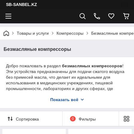
SB-SANBEL.KZ
Товары и услуги
Компрессоры
Безмасляные компре
Безмасляные компрессоры
Добро пожаловать в раздел
безмасляных компрессоров
!
Эти устройства предназначены для подачи сжатого воздуха
без примесей масла, что делает их идеальными для
использования в медицинских учреждениях, пищевой
промышленности, лабораториях и других сферах, где
требуется высокий уровень чистоты воздуха.
Безмасляные
Показать всё
компрессоры
отличаются надежностью, экологичностью и
низким уровнем шума.
Сортировка
0
Фильтры