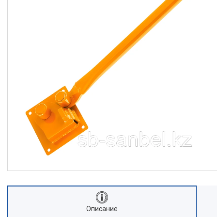
Станки для работы с
арматурой
Станки
Садовая техника и инструмент
Мойка, клининг, уход за авто
Климатическая техника
Электрика и свет
Электрические двигатели
Лестницы
Измерительные инструменты
Пневматический инструмент
Алмазное бурение
Спецодежда и СИЗ
Автотовары
Монтажный инструмент
Ручные инструменты
Описание
Расходные материалы