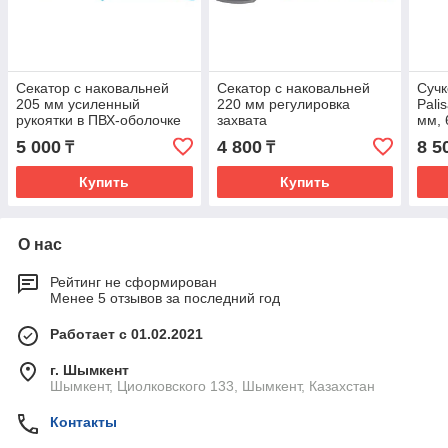
Секатор с наковальней
Секатор с наковальней
Сучк
205 мм усиленный
220 мм регулировка
Pali
рукоятки в ПВХ-оболочке
захвата
мм, 
LUXE Palisad 605245
трехкомпонентные
5 000
4 800
8 5
₸
₸
рукоятки, LUXE Palisad
60480
Купить
Купить
О нас
Рейтинг не сформирован
Менее 5 отзывов за последний год
Работает с 01.02.2021
г. Шымкент
Шымкент, Циолковского 133, Шымкент, Казахстан
Контакты