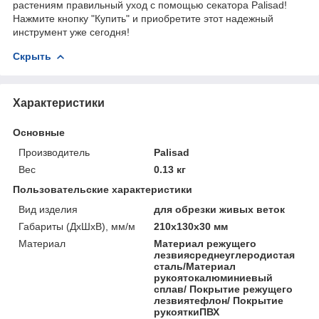
растениям правильный уход с помощью секатора Palisad!
Нажмите кнопку "Купить" и приобретите этот надежный
инструмент уже сегодня!
Скрыть
Характеристики
Основные
Производитель
Palisad
Вес
0.13 кг
Пользовательские характеристики
Вид изделия
для обрезки живых веток
Габариты (ДхШхВ), мм/м
210x130x30 мм
Материал
Материал режущего
лезвиясреднеуглеродистая
сталь/Материал
рукоятокалюминиевый
сплав/ Покрытие режущего
лезвиятефлон/ Покрытие
рукояткиПВХ