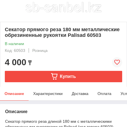
Секатор прямого реза 180 мм металлические
обрезиненные рукоятки Palisad 60503
В наличии
Код: 60503
Розница
4 000
₸
Купить
Описание
Характеристики
Доставка
Оплата
Усл
Описание
Секатор прямого реза длиной 180 мм с металлическими
обрезиненными рукоятками от Palisad (код товара 60503) -