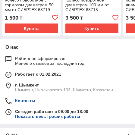
Колесо поворотное с
Колесо поворотное
Коле
тормозом диаметром 50
диаметром 100 мм от
диам
мм от СИБРТЕХ 68719
СИБРТЕХ 68715
СИБ
1 500
3 500
3 5
₸
₸
Купить
Купить
О нас
Рейтинг не сформирован
Менее 5 отзывов за последний год
Работает с 01.02.2021
г. Шымкент
Шымкент, Циолковского 133, Шымкент, Казахстан
Контакты
Сегодня работает с 09:00 до 18:00
Показать весь график работы