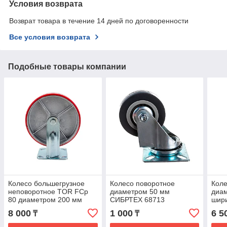
Условия возврата
Возврат товара в течение 14 дней по договоренности
Все условия возврата
Подобные товары компании
Колесо большегрузное
Колесо поворотное
Кол
неповоротное TOR FCp
диаметром 50 мм
диам
80 диаметром 200 мм
СИБРТЕХ 68713
шир
1024155
8 000
1 000
6 5
₸
₸