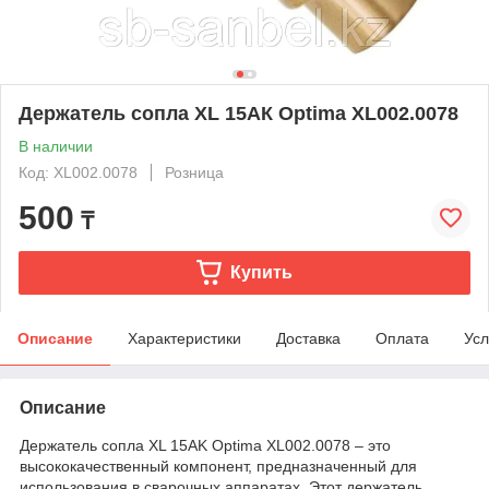
Держатель сопла XL 15АК Optima XL002.0078
В наличии
Код: XL002.0078
Розница
500
₸
Купить
Описание
Характеристики
Доставка
Оплата
Усл
Описание
Держатель сопла XL 15AK Optima XL002.0078 – это
высококачественный компонент, предназначенный для
использования в сварочных аппаратах. Этот держатель