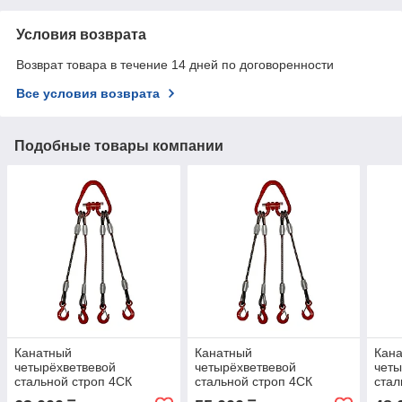
Условия возврата
Возврат товара в течение 14 дней по договоренности
Все условия возврата
Подобные товары компании
Канатный
Канатный
Кан
четырёхветвевой
четырёхветвевой
четы
стальной строп 4СК
стальной строп 4СК
стал
6,3/4000 арт. 2147
5,0/4000 арт. 2261
5,0/