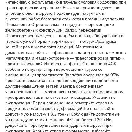
интенсивную эксплуатацию в тяжёлых условиях Удобство при
транспортировке и хранении Высокая прочность даже при
многоцикловой нагрузке Подходит для наружных и
внутренних работ благодаря стойкости к погодным условиям
Применение Строительные площадки — перемещение
железобетонных конструкций, балок, перекрытий
Производственные цеха — подъём станков, оборудования и
тяжёлых узлов Порты и терминалы — погрузка/разгрузка
контейнеров и металлоконструкций Монтажные и
демонтажные работы — фиксация нестандартных элементов
Металлургия и машиностроение — транспортировка литых и
прокатных изделий Интересные факты Стропы типа 4СК
особенно популярны при перемещении грузов со
смещённым центром тяжести Заплётка сохраняет до 95%
прочности самого каната, делая соединение надёжным и
долговечным Длина ветвей 3 метра обеспечивает
универсальность — можно использовать как в ограниченном
пространстве, так и на открытых площадках Указания по
эксплуатации Перед применением осмотрите строп на
предмет изломов, износа, деформаций Не превышайте
допустимую нагрузку в 3,2 тонны Соблюдайте допустимые
углы между ветвями (не менее 45°, не более 120°) Не
допускайте перекручивания или ударных нагрузок при
эксплуатации Храните строп в сухом месте, избегайте