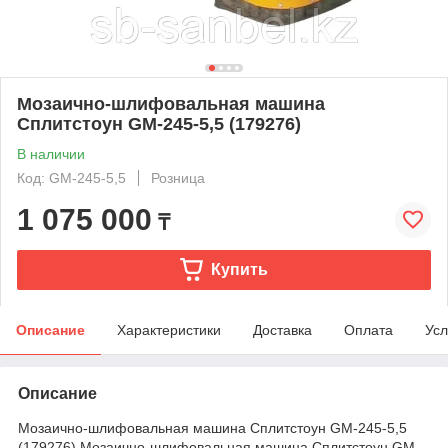
Мозаично-шлифовальная машина
Сплитстоун GM-245-5,5 (179276)
В наличии
Код: GM-245-5,5
Розница
1 075 000
₸
Купить
Описание
Характеристики
Доставка
Оплата
Усл
Описание
Мозаично-шлифовальная машина Сплитстоун GM-245-5,5
(179276) Мозаично-шлифовальная машина Сплитстоун GM-