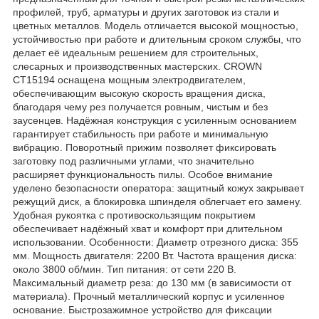
профилей, труб, арматуры и других заготовок из стали и
цветных металлов. Модель отличается высокой мощностью,
устойчивостью при работе и длительным сроком службы, что
делает её идеальным решением для строительных,
слесарных и производственных мастерских. CROWN
CT15194 оснащена мощным электродвигателем,
обеспечивающим высокую скорость вращения диска,
благодаря чему рез получается ровным, чистым и без
заусенцев. Надёжная конструкция с усиленным основанием
гарантирует стабильность при работе и минимальную
вибрацию. Поворотный прижим позволяет фиксировать
заготовку под различными углами, что значительно
расширяет функциональность пилы. Особое внимание
уделено безопасности оператора: защитный кожух закрывает
режущий диск, а блокировка шпинделя облегчает его замену.
Удобная рукоятка с противоскользящим покрытием
обеспечивает надёжный хват и комфорт при длительном
использовании. Особенности: Диаметр отрезного диска: 355
мм. Мощность двигателя: 2200 Вт. Частота вращения диска:
около 3800 об/мин. Тип питания: от сети 220 В.
Максимальный диаметр реза: до 130 мм (в зависимости от
материала). Прочный металлический корпус и усиленное
основание. Быстрозажимное устройство для фиксации