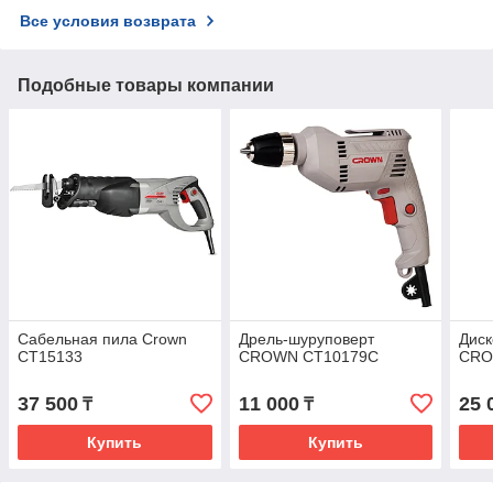
Все условия возврата
Подобные товары компании
Сабельная пила Crown
Дрель-шуруповерт
Диск
CT15133
CROWN CT10179C
CRO
37 500
11 000
25 
₸
₸
Купить
Купить