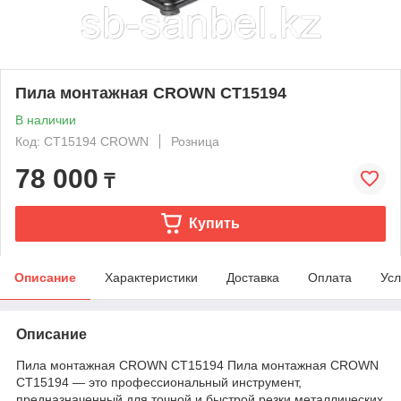
Пила монтажная CROWN CT15194
В наличии
Код: CT15194 CROWN
Розница
78 000
₸
Купить
Описание
Характеристики
Доставка
Оплата
Усл
Описание
Пила монтажная CROWN CT15194 Пила монтажная CROWN
CT15194 — это профессиональный инструмент,
предназначенный для точной и быстрой резки металлических