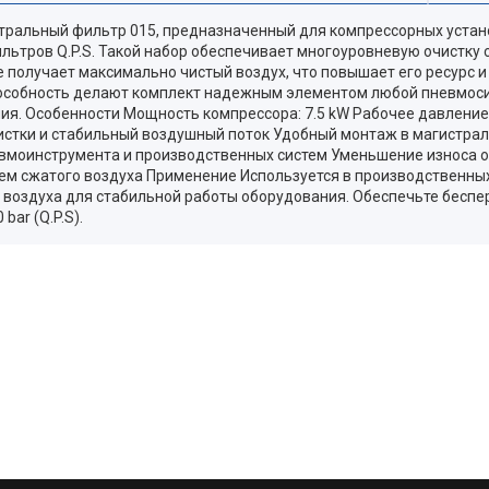
агистральный фильтр 015, предназначенный для компрессорных уста
ьтров Q.P.S. Такой набор обеспечивает многоуровневую очистку с
 получает максимально чистый воздух, что повышает его ресурс и
особность делают комплект надежным элементом любой пневмосис
я. Особенности Мощность компрессора: 7.5 kW Рабочее давление: 
очистки и стабильный воздушный поток Удобный монтаж в магист
вмоинструмента и производственных систем Уменьшение износа о
ем сжатого воздуха Применение Используется в производственных 
го воздуха для стабильной работы оборудования. Обеспечьте бесп
bar (Q.P.S).