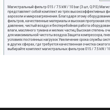
Магистральный фильтр 015 / 7.5 kW / 10 bar (3 шт, Q.P.S) М
представляет собой комплект из трёх высокоэффективных фил
аэрозоли и микрозагрязнения. Благодаря этому оборудование
фильтров, качественные материалы и высокая пропускная сп
давление, чистый воздух и бесперебойная работа оборудовани
влаги, масляного тумана и мелких частиц Высокая степень 
для максимальной чистоты воздуха Защита компрессора, пне
условиях постоянных нагрузок Увеличение срока службы сист
в других сферах, где требуется качественная очистка сжато
выбирайте комплект магистральных фильтров 015 / 7.5 kW / 10 