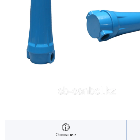
Станки для работы с
арматурой
Станки
Садовая техника и инструмент
Мойка, клининг, уход за авто
Климатическая техника
Электрика и свет
Электрические двигатели
Лестницы
Измерительные инструменты
Пневматический инструмент
Алмазное бурение
Спецодежда и СИЗ
Автотовары
Монтажный инструмент
Ручные инструменты
Описание
Расходные материалы