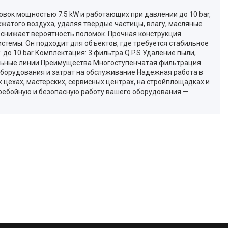
новок мощностью 7.5 kW и работающих при давлении до 10 bar,
жатого воздуха, удаляя твёрдые частицы, влагу, масляные
 снижает вероятность поломок. Прочная конструкция
темы. Он подходит для объектов, где требуется стабильное
до 10 bar Комплектация: 3 фильтра Q.P.S Удаление пыли,
ральные линии Преимущества Многоступенчатая фильтрация
борудования и затрат на обслуживание Надежная работа в
цехах, мастерских, сервисных центрах, на стройплощадках и
еребойную и безопасную работу вашего оборудования —