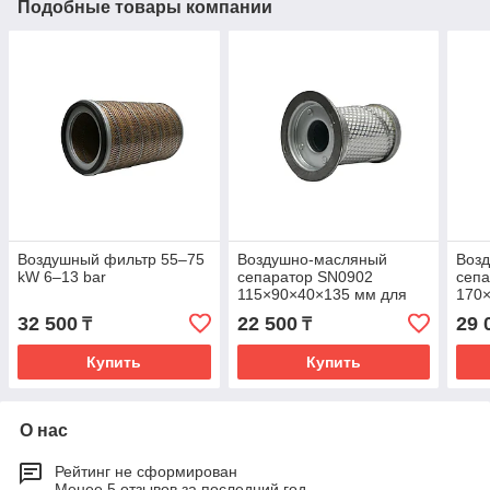
Подобные товары компании
Воздушный фильтр 55–75
Воздушно-масляный
Воз
kW 6–13 bar
сепаратор SN0902
сеп
115×90×40×135 мм для
170
компрессоров 7.5 kW (6–
комп
32 500
22 500
29 
₸
₸
13 bar)
(6–1
Купить
Купить
О нас
Рейтинг не сформирован
Менее 5 отзывов за последний год