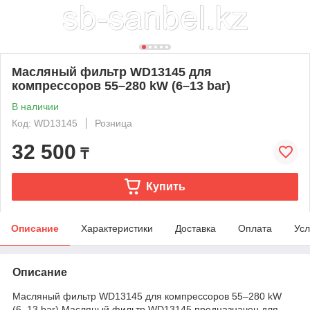
Масляный фильтр WD13145 для
компрессоров 55–280 kW (6–13 bar)
В наличии
Код: WD13145
Розница
32 500
₸
Купить
Описание
Характеристики
Доставка
Оплата
Усл
Описание
Масляный фильтр WD13145 для компрессоров 55–280 kW
(6–13 bar) Масляный фильтр WD13145 предназначен для