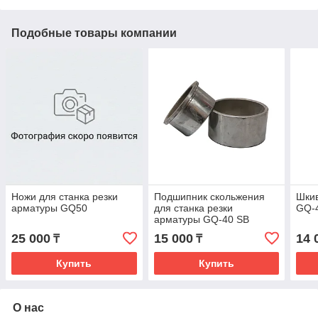
Подобные товары компании
Ножи для станка резки
Подшипник скольжения
Шкив
арматуры GQ50
для станка резки
GQ-4
арматуры GQ-40 SB
25 000
15 000
14 
₸
₸
Купить
Купить
О нас