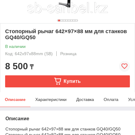
Стопорный рычаг 642×97×88 мм для станков
GQ40/GQ50
В наличии
Код: 642x97x88mm (SB)
Розница
8 500
₸
Купить
Описание
Характеристики
Доставка
Оплата
Усл
Описание
Стопорный рычаг 642×97×88 мм для станков GQ40/GQ50
Стопорный рычаг 642×97×88 мм для станков GQ40/GQ50 —