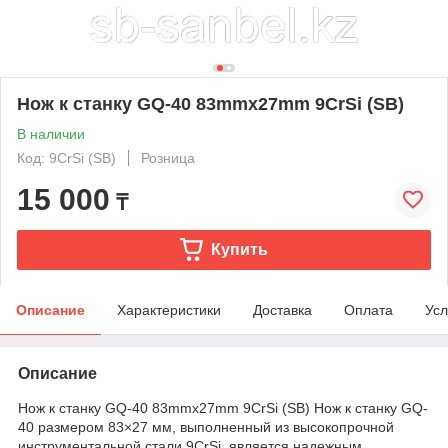
Нож к станку GQ-40 83mmx27mm 9CrSi (SB)
В наличии
Код: 9CrSi (SB)
Розница
15 000
₸
Купить
Описание
Характеристики
Доставка
Оплата
Усл
Описание
Нож к станку GQ-40 83mmx27mm 9CrSi (SB) Нож к станку GQ-
40 размером 83×27 мм, выполненный из высокопрочной
инструментальной стали 9CrSi, является надежным