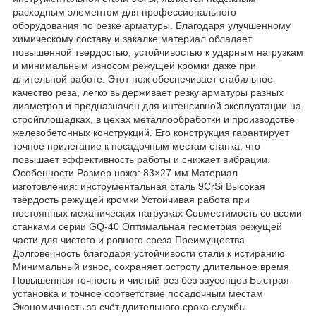
расходным элементом для профессионального
оборудования по резке арматуры. Благодаря улучшенному
химическому составу и закалке материал обладает
повышенной твердостью, устойчивостью к ударным нагрузкам
и минимальным износом режущей кромки даже при
длительной работе. Этот нож обеспечивает стабильное
качество реза, легко выдерживает резку арматуры разных
диаметров и предназначен для интенсивной эксплуатации на
стройплощадках, в цехах металлообработки и производстве
железобетонных конструкций. Его конструкция гарантирует
точное прилегание к посадочным местам станка, что
повышает эффективность работы и снижает вибрации.
Особенности Размер ножа: 83×27 мм Материал
изготовления: инструментальная сталь 9CrSi Высокая
твёрдость режущей кромки Устойчивая работа при
постоянных механических нагрузках Совместимость со всеми
станками серии GQ-40 Оптимальная геометрия режущей
части для чистого и ровного среза Преимущества
Долговечность благодаря устойчивости стали к истиранию
Минимальный износ, сохраняет остроту длительное время
Повышенная точность и чистый рез без заусенцев Быстрая
установка и точное соответствие посадочным местам
Экономичность за счёт длительного срока службы