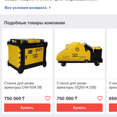
Все условия возврата
Подобные товары компании
Станок для резки
Станок для резки
Стан
арматуры GW-50A SB
арматуры GQ50-A (SB)
арм
750 000
750 000
650
₸
₸
Купить
Купить