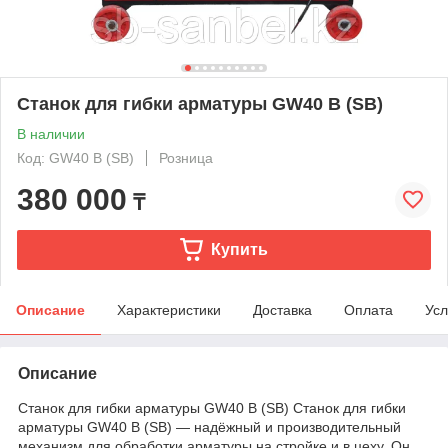
Станок для гибки арматуры GW40 B (SB)
В наличии
Код: GW40 B (SB)
Розница
380 000
₸
Купить
Описание
Характеристики
Доставка
Оплата
Усл
Описание
Станок для гибки арматуры GW40 B (SB) Станок для гибки
арматуры GW40 B (SB) — надёжный и производительный
механизм для обработки арматуры на стройке и в цеху. Он