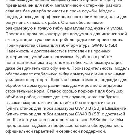
предназначен для гибки металлических стержней разного
сечения без ущерба точности и срока службы. Модель
подходит как для профессионального применения, так и для
регулярных тяжёлых работ. Станок обеспечивает
равномерную и точную гибку арматуры под нужным углом.
Простая и прочная конструкция продумана для интенсивной
эксплуатации в условиях стройплощадки или производства.
Преимущества станка для гибки арматуры GW40 B (SB)
Надёжность и долговечность: изготовлен из прочных
материалов, устойчив к нагрузкам. Удобство в работе:
понятная механика и эргономика облегчают эксплуатацию
даже без длительного обучения. Производительность: модель
обеспечивает стабильную гибку арматуры с минимальными
усилиями оператора. Широкая совместимость: подходит для
обработки арматуры различных диаметров по стандартам
строительных норм. Станок хорошо подходит для больших
объёмов работ, а также для тех случаев, когда требуется
высокая скорость и точность гибки без потери качества.
Купить станок для гибки арматуры GW40 B (SB) в Шымкенте
Купить станок для гибки арматуры GW40 B (SB) с доставкой
по Шымкенту можно в интернет-магазине SBSanbel.kz. Мы
предлагаем надёжное профессиональное оборудование с
официальной гарантией и сервисной поддержкой.