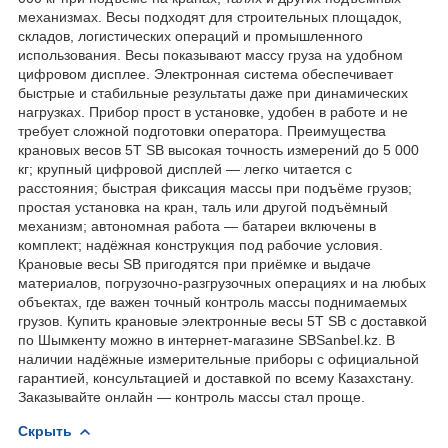
механизмах. Весы подходят для строительных площадок,
складов, логистических операций и промышленного
использования. Весы показывают массу груза на удобном
цифровом дисплее. Электронная система обеспечивает
быстрые и стабильные результаты даже при динамических
нагрузках. Прибор прост в установке, удобен в работе и не
требует сложной подготовки оператора. Преимущества
крановых весов 5T SB высокая точность измерений до 5 000
кг; крупный цифровой дисплей — легко читается с
расстояния; быстрая фиксация массы при подъёме грузов;
простая установка на кран, таль или другой подъёмный
механизм; автономная работа — батареи включены в
комплект; надёжная конструкция под рабочие условия.
Крановые весы SB пригодятся при приёмке и выдаче
материалов, погрузочно-разгрузочных операциях и на любых
объектах, где важен точный контроль массы поднимаемых
грузов. Купить крановые электронные весы 5T SB с доставкой
по Шымкенту можно в интернет-магазине SBSanbel.kz. В
наличии надёжные измерительные приборы с официальной
гарантией, консультацией и доставкой по всему Казахстану.
Заказывайте онлайн — контроль массы стал проще.
Скрыть