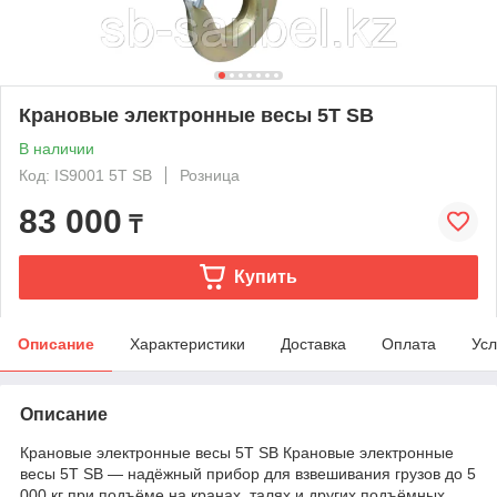
Крановые электронные весы 5T SB
В наличии
Код: IS9001 5T SB
Розница
83 000
₸
Купить
Описание
Характеристики
Доставка
Оплата
Усл
Описание
Крановые электронные весы 5T SB Крановые электронные
весы 5T SB — надёжный прибор для взвешивания грузов до 5
000 кг при подъёме на кранах, талях и других подъёмных