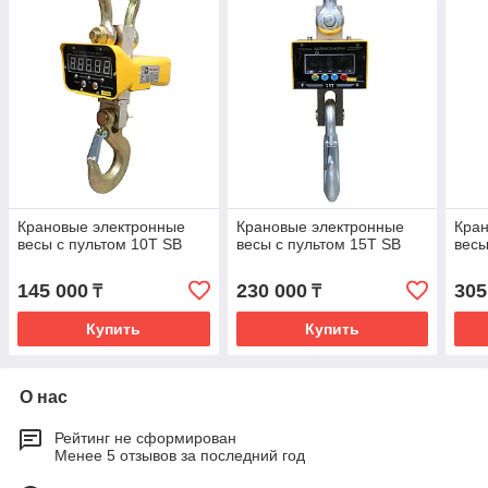
Крановые электронные
Крановые электронные
Кра
весы с пультом 10T SB
весы с пультом 15T SB
весы
145 000
230 000
305
₸
₸
Купить
Купить
О нас
Рейтинг не сформирован
Менее 5 отзывов за последний год