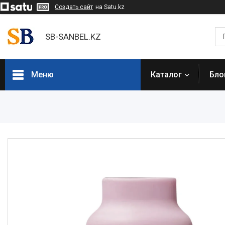
Создать сайт
на Satu.kz
SB-SANBEL.KZ
Меню
Каталог
Бло
Каталог товаров
Электроинструмент
Строительное оборудование и
техника
Компрессоры
Генераторы
Сварочное оборудование
Грузоподъемное
оборудование
Насосное оборудование