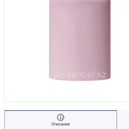
Станки для работы с
арматурой
Станки
Садовая техника и инструмент
Мойка, клининг, уход за авто
Климатическая техника
Электрика и свет
Электрические двигатели
Лестницы
Измерительные инструменты
Пневматический инструмент
Алмазное бурение
Спецодежда и СИЗ
Автотовары
Монтажный инструмент
Ручные инструменты
Описание
Расходные материалы