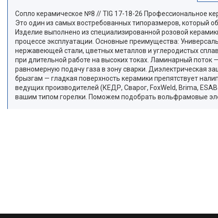
Сопло керамическое №8 // TIG 17-18-26 Профессиональное ке
Это один из самых востребованных типоразмеров, который о
Изделие выполнено из специализированной розовой керамики
процессе эксплуатации. Основные преимущества: Универсаль
нержавеющей стали, цветных металлов и углеродистых сплав
при длительной работе на высоких токах. Ламинарный поток
равномерную подачу газа в зону сварки. Диэлектрическая за
брызгам — гладкая поверхность керамики препятствует налип
ведущих производителей (КЕДР, Сварог, FoxWeld, Brima, ESAB 
вашим типом горелки. Поможем подобрать вольфрамовые эле