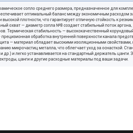
рамическое сопло среднего размера, предназначенное для компле
беспечивает оптимальный баланс между экономичным расходом за
 высокой плотности, что гарантирует отличную стойкость к резк
ный охват — диаметр сопла №8 создает стабильный поток аргона,
ов. Термическая стабильность — высококачественный корундовый
 — прецизионная обработка внутренней поверхности канала предо
щита — материал обладает высокими изоляционными свойствами, и
анию микрочастиц металла, что облегчает уход за оснасткой. Ст
и др.) и легко устанавливается на стандартный держатель цанги. 
ктроды, цанги и другие расходные материалы под ваши задачи.