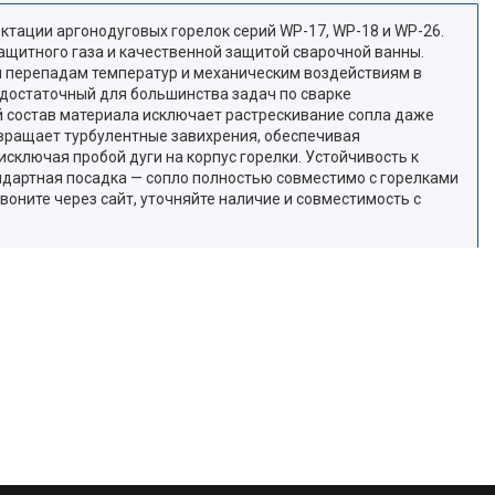
ктации аргонодуговых горелок серий WP-17, WP-18 и WP-26.
щитного газа и качественной защитой сварочной ванны.
им перепадам температур и механическим воздействиям в
 достаточный для большинства задач по сварке
 состав материала исключает растрескивание сопла даже
твращает турбулентные завихрения, обеспечивая
сключая пробой дуги на корпус горелки. Устойчивость к
андартная посадка — сопло полностью совместимо с горелками
Звоните через сайт, уточняйте наличие и совместимость с