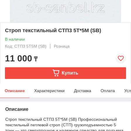
Строп текстильный СТП3 5Т*5М (SB)
В наличии
Код: СТП3 5Т5М (SB)
Розница
11 000
₸
Купить
Описание
Характеристики
Доставка
Оплата
Усл
Описание
Строп текстильный СТП3 5Т*5М (SB) Профессиональный
текстильный петлевой строп (СТП) грузоподъемностью 5
тонн — это сверхпрочное и надежное средство для подъема