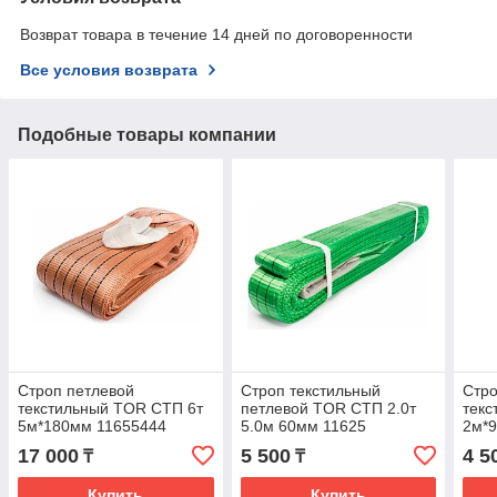
Возврат товара в течение 14 дней по договоренности
Все условия возврата
Подобные товары компании
Строп петлевой
Строп текстильный
Стро
текстильный TOR СТП 6т
петлевой TOR СТП 2.0т
текс
5м*180мм 11655444
5.0м 60мм 11625
2м*
17 000
5 500
4 5
₸
₸
Купить
Купить