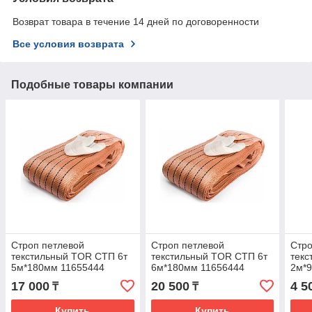
Возврат товара в течение 14 дней по договоренности
Все условия возврата
Подобные товары компании
Строп петлевой
Строп петлевой
Стро
текстильный TOR СТП 6т
текстильный TOR СТП 6т
текс
5м*180мм 11655444
6м*180мм 11656444
2м*
17 000
20 500
4 5
₸
₸
Купить
Купить