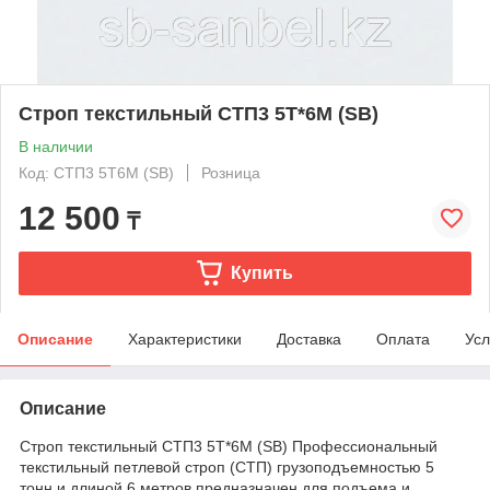
Строп текстильный СТП3 5Т*6М (SB)
В наличии
Код: СТП3 5Т6М (SB)
Розница
12 500
₸
Купить
Описание
Характеристики
Доставка
Оплата
Усл
Описание
Строп текстильный СТП3 5Т*6М (SB) Профессиональный
текстильный петлевой строп (СТП) грузоподъемностью 5
тонн и длиной 6 метров предназначен для подъема и