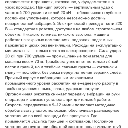
справляется: в траншеях, котлованах, у фундаментов и в
узких проходах. Принцип работы — вертикальный удар с
частотой 700 уд/мин и силой 20 кН — обеспечивает глубокое
послойное уплотнение, которое невозможно достичь
поверхностной вибрацией. Электрический привод от сети 220
В — стандартная розетка, доступная на любом строительном
объекте. Никакого топлива, никакого выхлопа: машина
работает в закрытых помещениях, подвалах, подземных
паркингах и цехах без вентиляции. Расходы на эксплуатацию
минимальны — только плата за электроэнергию. Сила удара
20 кН при 700 уд/мин — промышленные показатели для
машины весом 73 кг. Трамбовка уплотняет не только лёгкий
песок и гравий, но и тяжёлые связные грунты — суглинок и
глину — послойно, без риска переуплотнения верхних слоёв.
Прочный корпус с вибрационным механизмом
промышленного уровня рассчитан на ежедневную работу в
тяжёлых условиях: пыль, влага, ударные нагрузки.
Эргономичная рукоятка снижает передачу вибрации на руки
оператора и снижает усталость при длительной работе.
Скорость передвижения 9–12 м/мин позволяет методично
обрабатывать участок полосами, обеспечивая равномерное
уплотнение по всей площади без пропусков. Где
применяется Засыпка траншей и котлованов. Послойное
уплотнение грунта при обратной засыпке после укладки труб,