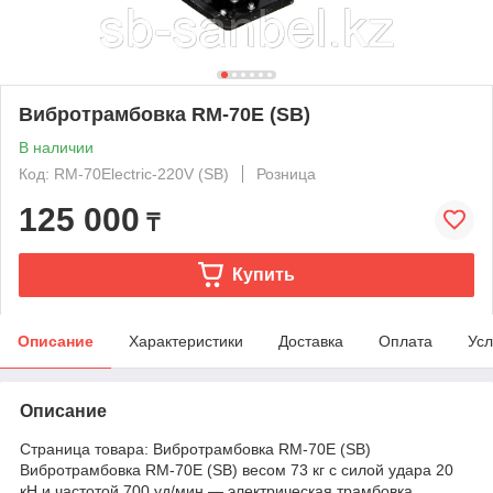
Вибротрамбовка RM-70E (SB)
В наличии
Код: RM-70Electric-220V (SB)
Розница
125 000
₸
Купить
Описание
Характеристики
Доставка
Оплата
Усл
Описание
Страница товара: Вибротрамбовка RM-70E (SB)
Вибротрамбовка RM-70E (SB) весом 73 кг с силой удара 20
кН и частотой 700 уд/мин — электрическая трамбовка