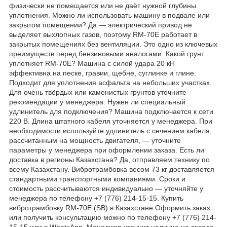
физически не помещается или не даёт нужной глубины
уплотнения. Можно ли использовать машину в подвале или
закрытом помещении? Да — электрический привод не
выделяет выхлопных газов, поэтому RM-70E работает в
закрытых помещениях без вентиляции. Это одно из ключевых
преимуществ перед бензиновыми аналогами. Какой грунт
уплотняет RM-70E? Машина с силой удара 20 кН
эффективна на песке, гравии, щебне, суглинке и глине.
Подходит для уплотнения асфальта на небольших участках.
Для очень твёрдых или каменистых грунтов уточните
рекомендации у менеджера. Нужен ли специальный
удлинитель для подключения? Машина подключается к сети
220 В. Длина штатного кабеля уточняется у менеджера. При
необходимости используйте удлинитель с сечением кабеля,
рассчитанным на мощность двигателя, — уточните
параметры у менеджера при оформлении заказа. Есть ли
доставка в регионы Казахстана? Да, отправляем технику по
всему Казахстану. Вибротрамбовка весом 73 кг доставляется
стандартными транспортными компаниями. Сроки и
стоимость рассчитываются индивидуально — уточняйте у
менеджера по телефону +7 (776) 214-15-15. Купить
вибротрамбовку RM-70E (SB) в Казахстане Оформить заказ
или получить консультацию можно по телефону +7 (776) 214-
15-15 или в WhatsApp. Менеджер уточнит наличие на складе