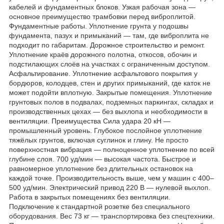
кабелей и фундаментных блоков. Узкая рабочая зона —
основное преимущество трамбовки перед виброплитой.
Фундаментные работы. Уплотнение грунта у подошвы
фундамента, пазух и примыканий — там, где виброплита не
подходит по габаритам. Дорожное строительство и ремонт.
Уплотнение краёв дорожного полотна, откосов, обочин и
подстилающих слоёв на участках с ограниченным доступом.
Асфальтирование. Уплотнение асфальтового покрытия у
бордюров, колодцев, стен и других примыканий, где каток не
может подойти вплотную. Закрытые помещения. Уплотнение
грунтовых полов в подвалах, подземных паркингах, складах и
производственных цехах — без выхлопа и необходимости в
вентиляции. Преимущества Сила удара 20 кН —
промышленный уровень. Глубокое послойное уплотнение
тяжёлых грунтов, включая суглинок и глину. Не просто
поверхностная вибрация — полноценное уплотнение по всей
глубине слоя. 700 уд/мин — высокая частота. Быстрое и
равномерное уплотнение без длительных остановок на
каждой точке. Производительность выше, чем у машин с 400–
500 уд/мин. Электрический привод 220 В — нулевой выхлоп.
Работа в закрытых помещениях без вентиляции.
Подключение к стандартной розетке без специального
оборудования. Вес 73 кг — транспортировка без спецтехники.