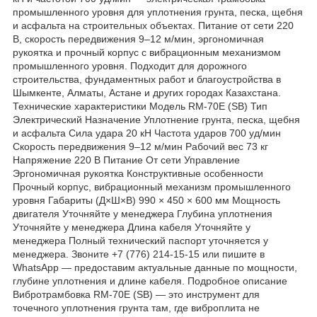
промышленного уровня для уплотнения грунта, песка, щебня
и асфальта на строительных объектах. Питание от сети 220
В, скорость передвижения 9–12 м/мин, эргономичная
рукоятка и прочный корпус с вибрационным механизмом
промышленного уровня. Подходит для дорожного
строительства, фундаментных работ и благоустройства в
Шымкенте, Алматы, Астане и других городах Казахстана.
Технические характеристики Модель RM-70E (SB) Тип
Электрический Назначение Уплотнение грунта, песка, щебня
и асфальта Сила удара 20 кН Частота ударов 700 уд/мин
Скорость передвижения 9–12 м/мин Рабочий вес 73 кг
Напряжение 220 В Питание От сети Управление
Эргономичная рукоятка Конструктивные особенности
Прочный корпус, вибрационный механизм промышленного
уровня Габариты (Д×Ш×В) 990 × 450 × 600 мм Мощность
двигателя Уточняйте у менеджера Глубина уплотнения
Уточняйте у менеджера Длина кабеля Уточняйте у
менеджера Полный технический паспорт уточняется у
менеджера. Звоните +7 (776) 214-15-15 или пишите в
WhatsApp — предоставим актуальные данные по мощности,
глубине уплотнения и длине кабеля. Подробное описание
Вибротрамбовка RM-70E (SB) — это инструмент для
точечного уплотнения грунта там, где виброплита не