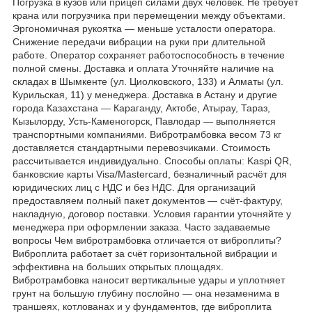
Погрузка в кузов или прицеп силами двух человек. Не требует
крана или погрузчика при перемещении между объектами.
Эргономичная рукоятка — меньше усталости оператора.
Снижение передачи вибрации на руки при длительной
работе. Оператор сохраняет работоспособность в течение
полной смены. Доставка и оплата Уточняйте наличие на
складах в Шымкенте (ул. Циолковского, 133) и Алматы (ул.
Курильская, 11) у менеджера. Доставка в Астану и другие
города Казахстана — Караганду, Актобе, Атырау, Тараз,
Кызылорду, Усть-Каменогорск, Павлодар — выполняется
транспортными компаниями. Вибротрамбовка весом 73 кг
доставляется стандартными перевозчиками. Стоимость
рассчитывается индивидуально. Способы оплаты: Kaspi QR,
банковские карты Visa/Mastercard, безналичный расчёт для
юридических лиц с НДС и без НДС. Для организаций
предоставляем полный пакет документов — счёт-фактуру,
накладную, договор поставки. Условия гарантии уточняйте у
менеджера при оформлении заказа. Часто задаваемые
вопросы Чем вибротрамбовка отличается от виброплиты?
Виброплита работает за счёт горизонтальной вибрации и
эффективна на больших открытых площадях.
Вибротрамбовка наносит вертикальные удары и уплотняет
грунт на большую глубину послойно — она незаменима в
траншеях, котлованах и у фундаментов, где виброплита