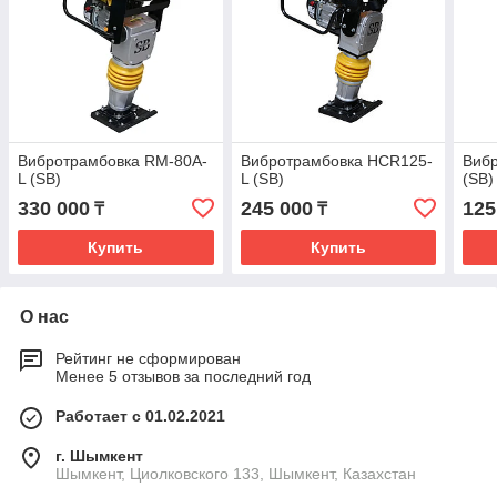
Вибротрамбовка RM-80A-
Вибротрамбовка HCR125-
Виб
L (SB)
L (SB)
(SB)
330 000
245 000
125
₸
₸
Купить
Купить
О нас
Рейтинг не сформирован
Менее 5 отзывов за последний год
Работает с 01.02.2021
г. Шымкент
Шымкент, Циолковского 133, Шымкент, Казахстан