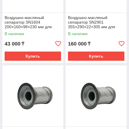
Воздушно-масляный
Воздушно-масляный
сепаратор SN1604
сепаратор SN2901
200×160×98×230 мм для
355×290×22×305 мм для
компрессоров 30–37 kW (6–
компрессоров 55–75 kW (8–
В наличии
В наличии
13 bar)
12 bar)
43 000
160 000
₸
₸
Купить
Купить