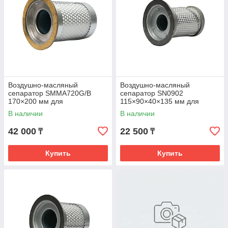
Воздушно-масляный
Воздушно-масляный
сепаратор SMMA720G/B
сепаратор SN0902
170×200 мм для
115×90×40×135 мм для
компрессоров 18.5–22 kW
компрессоров 7.5 kW (6–13
В наличии
В наличии
(16–20 bar)
bar)
42 000
22 500
₸
₸
Купить
Купить