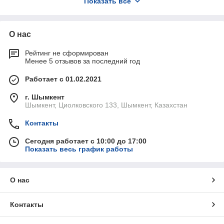
Показать всё
тенге предоставляем
бесплатную доставку
. Обеспечьте
своему оборудованию безотказную работу с надежными
комплектующими!
О нас
Рейтинг не сформирован
Менее 5 отзывов за последний год
Работает с 01.02.2021
г. Шымкент
Шымкент, Циолковского 133, Шымкент, Казахстан
Контакты
Сегодня работает с 10:00 до 17:00
Показать весь график работы
О нас
Контакты