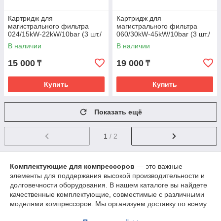
Картридж для
Картридж для
магистрального фильтра
магистрального фильтра
024/15kW-22kW/10bar (3 шт./
060/30kW-45kW/10bar (3 шт./
упак., Q.P.S)
упак., Q.P.S)
В наличии
В наличии
15 000
19 000
₸
₸
Купить
Купить
Показать ещё
1
/ 2
Комплектующие для компрессоров
— это важные
элементы для поддержания высокой производительности и
долговечности оборудования. В нашем каталоге вы найдете
качественные комплектующие, совместимые с различными
моделями компрессоров. Мы организуем доставку по всему
Казахстану, а для заказов из Шымкента на сумму от 50 000