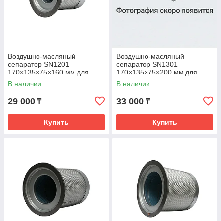
Воздушно-масляный
Воздушно-масляный
сепаратор SN1201
сепаратор SN1301
170×135×75×160 мм для
170×135×75×200 мм для
компрессоров 11–15 kW (6–
компрессоров 18.5–22 kW
В наличии
В наличии
13 bar)
(6–13 bar)
29 000
33 000
₸
₸
Купить
Купить